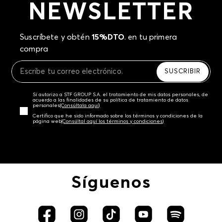
NEWSLETTER
Suscríbete y obtén
15%DTO
. en tu primera
compra
SUSCRIBIR
Sí autorizo a STF GROUP S.A. el tratamiento de mis datos personales, de
acuerdo a las finalidades de su política de tratamiento de datos
personales‎
(Consúltala aquí)
Certifico que he sido informado sobre los términos y condiciones de la
página web‎
(Consúltal aquí los términos y condiciones)
Síguenos