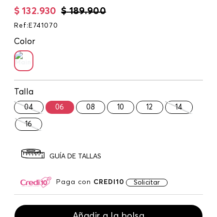
$
132
.
930
$
189
.
900
Ref
:
E741070
Color
Talla
04
06
08
10
12
14
16
GUÍA DE TALLAS
Paga con
CREDI10
Solicitar
Añadir a la bolsa