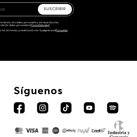
SUSCRIBIR
amiento de mis datos personales, de acuerdo a las
iento de datos personales‎
(Consúltala aquí)
e los términos y condiciones de la página web‎
(Consúltal
Síguenos