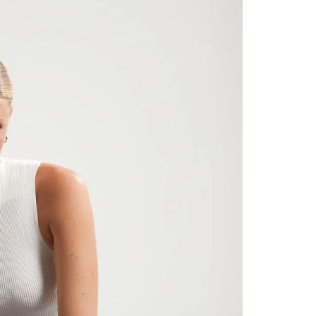
contact
te indi
program
acorda