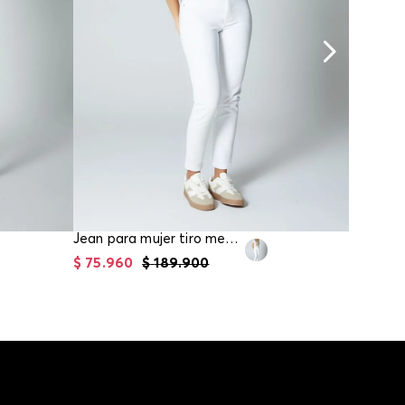
Jean para mujer tiro medio skinny con he
$
75
.
960
$
189
.
900
$
84
.
95