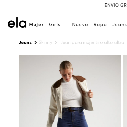
Mujer
Girls
Nuevo
Ropa
Jean
Jeans
Skinny
Jean para mujer tiro alto ultra