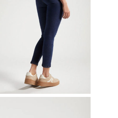
nuestr
Otros: 
En cual
tiendas
factura
N
luego 
(consul
nuestr
(15) dí
Devolu
utiliz
pedido 
embarg
adecua
se vea
transpo
del pr
llegas
product
asumido
Recuer