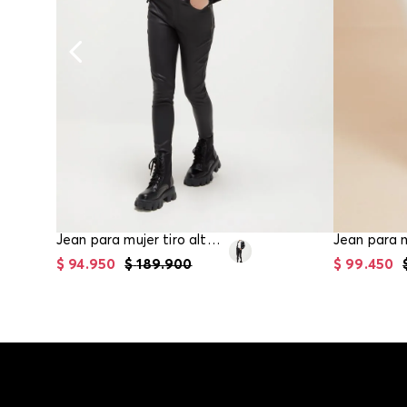
Jean para mujer tiro alto skinny
$
94
.
950
$
189
.
900
$
99
.
450