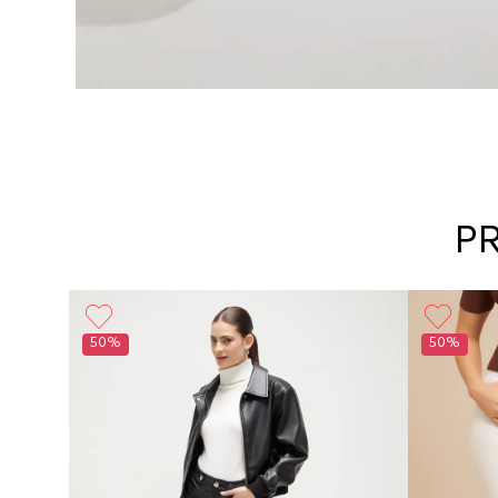
P
Básico
50%
50%