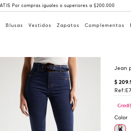
Recibe: 15%OFF suscribiéndote a nuestro
s
Blusas
Vestidos
Zapatos
Complementos
Jean p
$
209
.
Ref
:
E
Color