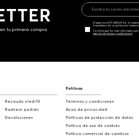
ETTER
Sí autorizo a STF GROUP S.A. el trat
finalidades de su política de tratam
 en tu primera compra
Certifico que he sido informado sobr
aquí los términos y condiciones)
Políticas
Recaudo credi10
Términos y condiciones
Rastrear pedido
Aviso de privacidad
Devoluciones
Políticas de protección de datos
Política de uso de cookies
Política comercial de cambios