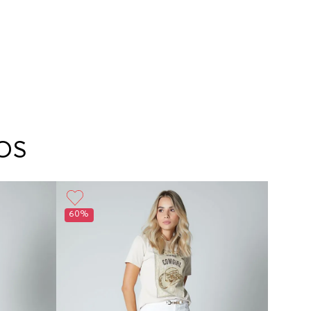
OS
60%
50%