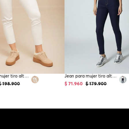
Jean para mujer tiro alto skinny
Jean para mujer tiro alto ultra pretina
$
198
.
900
$
71
.
960
$
179
.
900