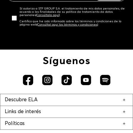
Sí autorizo a STF GROUP S.A. el tratamiento de mis datos personales, de
acuerdo a las finalidades de su política de tratamiento de datos
personales‎
(Consúltala aquí)
Certifico que he sido informado sobre los términos y condiciones de la
página web‎
(Consúltal aquí los términos y condiciones)
Síguenos
Descubre ELA
Links de interés
Políticas