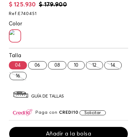
$
125
.
930
$
179
.
900
Ref
:
E740451
Color
Talla
04
06
08
10
12
14
16
GUÍA DE TALLAS
Paga con
CREDI10
Solicitar
Añadir a la bolsa