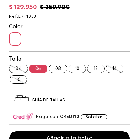
$
129
.
950
$
259
.
900
Ref
:
E741033
Color
Talla
04
06
08
10
12
14
16
GUÍA DE TALLAS
Paga con
CREDI10
Solicitar
Añadir a la bolsa