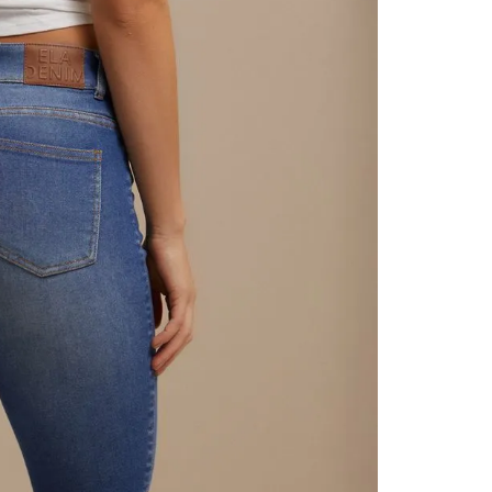
contact
te indi
program
acorda