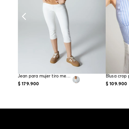
Jean para mujer tiro medio capri
$
179
.
900
$
109
.
900