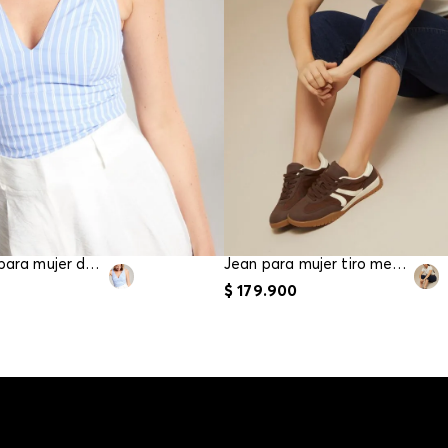
Blusa crop para mujer de tiras
Jean para mujer tiro medio capri
$
179
.
900