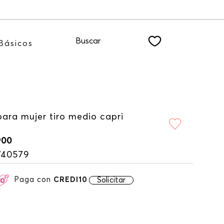
TER
Buscar
Básicos
ara mujer tiro medio capri
900
740579
Paga con
CREDI10
Solicitar