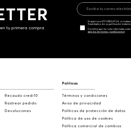
ETTER
Sí autorizo a STF GROUP S.A. el trat
finalidades de su política de tratam
 en tu primera compra
Certifico que he sido informado sobr
aquí los términos y condiciones)
Políticas
Recaudo credi10
Términos y condiciones
Rastrear pedido
Aviso de privacidad
Devoluciones
Políticas de protección de datos
Política de uso de cookies
Política comercial de cambios