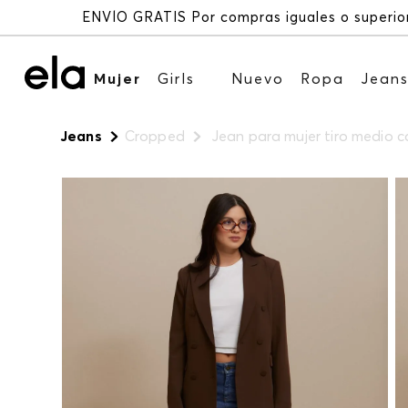
Mujer
Girls
Nuevo
Ropa
Jean
Jeans
Cropped
Jean para mujer tiro medio c