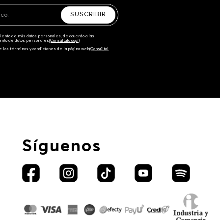
SUSCRIBIR
amiento de mis datos personales, de acuerdo a las
iento de datos personales‎
(Consúltala aquí)
e los términos y condiciones de la página web‎
(Consúltal
Síguenos