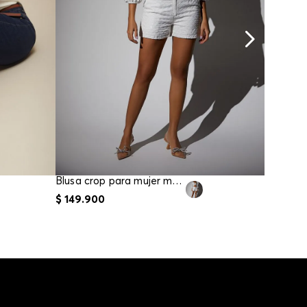
Blusa crop para mujer manga tres cuartos
$
149
.
900
$
179
.
9