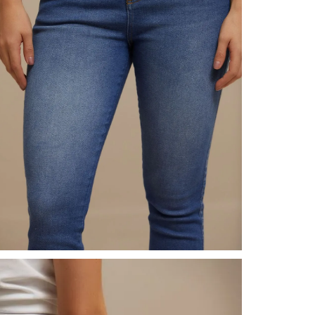
nuestr
Otros: 
En cual
tiendas
factura
N
luego 
(consul
nuestr
(15) dí
Devolu
utiliz
pedido 
embarg
adecua
se vea
transpo
del pr
llegas
product
asumido
Recuer