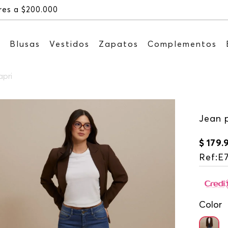
Recibe: 15%OFF suscribiéndote a nuestro NEWSLET
s
Blusas
Vestidos
Zapatos
Complementos
apri
Jean p
$
179
.
Ref
:
E
Color