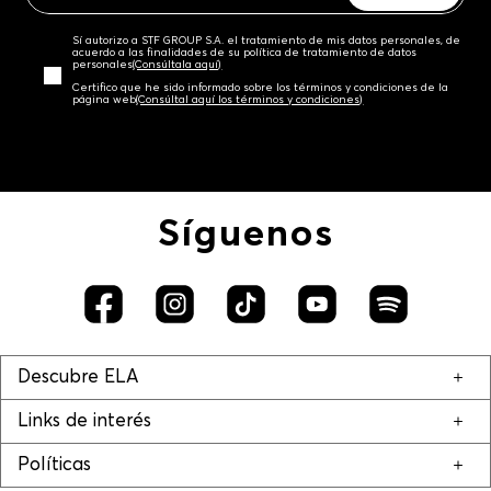
Sí autorizo a STF GROUP S.A. el tratamiento de mis datos personales, de
acuerdo a las finalidades de su política de tratamiento de datos
personales‎
(Consúltala aquí)
Certifico que he sido informado sobre los términos y condiciones de la
página web‎
(Consúltal aquí los términos y condiciones)
Síguenos
Descubre ELA
Links de interés
Políticas