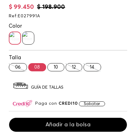
$
99
.
450
$
198
.
900
Ref
:
E027991A
Color
Talla
06
08
10
12
14
GUÍA DE TALLAS
Paga con
CREDI10
Solicitar
Añadir a la bolsa