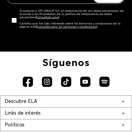
Sí autorizo a STF GROUP S.A. el tratamiento de mis datos personales, de
acuerdo a las finalidades de su política de tratamiento de datos
personales‎
(Consúltala aquí)
Certifico que he sido informado sobre los términos y condiciones de la
página web‎
(Consúltal aquí los términos y condiciones)
Síguenos
Descubre ELA
Links de interés
Políticas