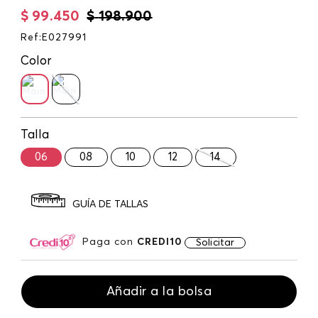
$
99
.
450
$
198
.
900
Ref
:
E027991
Color
Talla
06
08
10
12
14
GUÍA DE TALLAS
Paga con
CREDI10
Solicitar
Añadir a la bolsa