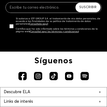
Recuerda que para el trámite del envío deberás
contactarte con un agente de servicio al cliente
SUSCRIBIR
quien te indicará los pasos a seguir y posteriormente
programará la recogida del producto en la dirección
Sí autorizo a STF GROUP S.A. el tratamiento de mis datos personales, de
acordada.
acuerdo a las finalidades de su política de tratamiento de datos
personales‎
(Consúltala aquí)
Certifico que he sido informado sobre los términos y condiciones de la
página web‎
(Consúltal aquí los términos y condiciones)
Síguenos
Descubre ELA
Links de interés