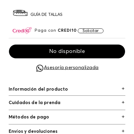
GUÍA DE TALLAS
Paga con
CREDI10
Solicitar
No disponible
Asesoría personalizada
Información del producto
Cuidados de la prenda
Métodos de pago
Tarjetas de crédito: Visa, Dinners, Master Card y
Envíos y devoluciones