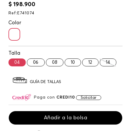
$
198
.
900
Ref
:
E741074
Color
Talla
04
06
08
10
12
14
GUÍA DE TALLAS
Paga con
CREDI10
Solicitar
Añadir a la bolsa