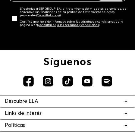
Sí autorizo a STF GROUP S.A. el tratamiento de mis datos personales, de
acuerdo a las finalidades de su política de tratamiento de datos
personales‎
(Consúltala aquí)
Certifico que he sido informado sobre los términos y condiciones de la
página web‎
(Consúltal aquí los términos y condiciones)
Síguenos
Descubre ELA
Links de interés
Políticas