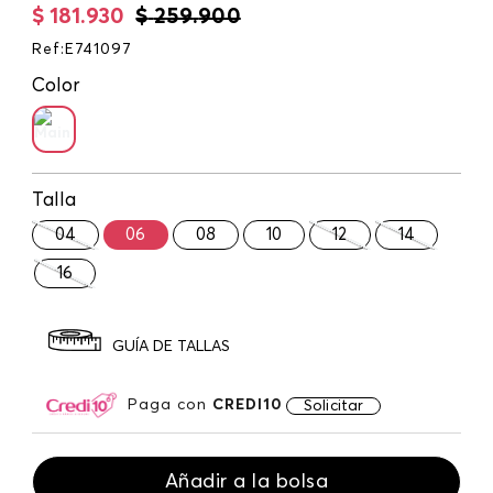
$
181
.
930
$
259
.
900
Ref
:
E741097
Color
Talla
04
06
08
10
12
14
16
GUÍA DE TALLAS
Paga con
CREDI10
Solicitar
Añadir a la bolsa