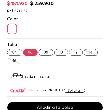
$
181
.
930
$
259
.
900
Ref
:
E741137
Color
Talla
04
06
08
10
12
14
16
GUÍA DE TALLAS
Paga con
CREDI10
Solicitar
Añadir a la bolsa