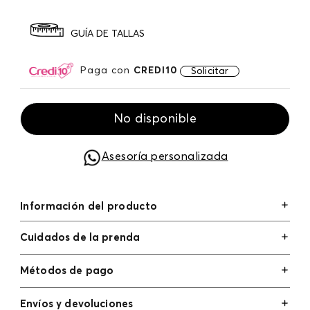
GUÍA DE TALLAS
Paga con
CREDI10
Solicitar
No disponible
Asesoría personalizada
Información del producto
Cuidados de la prenda
Métodos de pago
Tarjetas de crédito: Visa, Dinners, Master Card y
Envíos y devoluciones