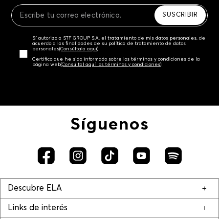
Recuerda que para el trámite del envío deberás
contactarte con un agente de servicio al cliente
SUSCRIBIR
quien te indicará los pasos a seguir y posteriormente
programará la recogida del producto en la dirección
Sí autorizo a STF GROUP S.A. el tratamiento de mis datos personales, de
acordada.
acuerdo a las finalidades de su política de tratamiento de datos
personales‎
(Consúltala aquí)
Certifico que he sido informado sobre los términos y condiciones de la
página web‎
(Consúltal aquí los términos y condiciones)
Síguenos
Descubre ELA
Links de interés