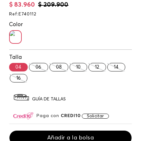
$
83
.
960
$
209
.
900
Ref
:
E740112
Color
Talla
04
06
08
10
12
14
16
GUÍA DE TALLAS
Paga con
CREDI10
Solicitar
Añadir a la bolsa