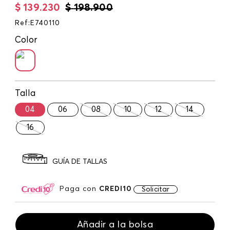
$
139
.
230
$
198
.
900
Ref
:
E740110
Color
Talla
04
06
08
10
12
14
16
GUÍA DE TALLAS
Paga con
CREDI10
Solicitar
Añadir a la bolsa