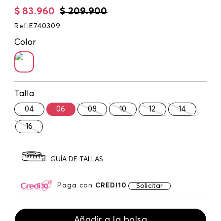
$
83
.
960
$
209
.
900
Ref
:
E740309
Color
Talla
04
06
08
10
12
14
16
GUÍA DE TALLAS
Paga con
CREDI10
Solicitar
Añadir a la bolsa