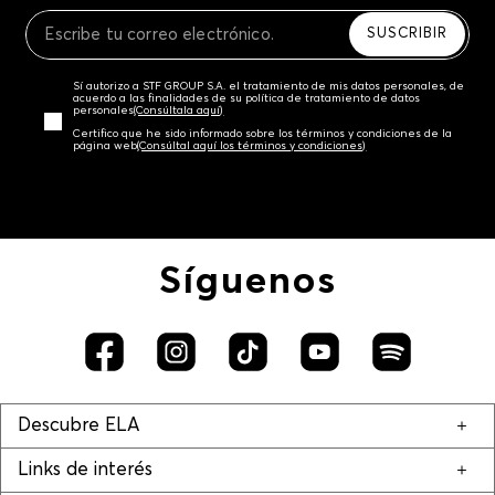
Recuerda que para el trámite del envío deberás
contactarte con un agente de servicio al cliente
SUSCRIBIR
quien te indicará los pasos a seguir y posteriormente
programará la recogida del producto en la dirección
Sí autorizo a STF GROUP S.A. el tratamiento de mis datos personales, de
acordada.
acuerdo a las finalidades de su política de tratamiento de datos
personales‎
(Consúltala aquí)
Certifico que he sido informado sobre los términos y condiciones de la
página web‎
(Consúltal aquí los términos y condiciones)
Síguenos
Descubre ELA
Links de interés