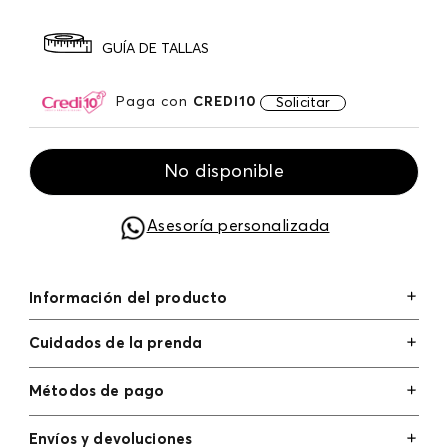
GUÍA DE TALLAS
Paga con
CREDI10
Solicitar
No disponible
Asesoría personalizada
Información del producto
Cuidados de la prenda
Métodos de pago
Tarjetas de crédito: Visa, Dinners, Master Card y
Envíos y devoluciones