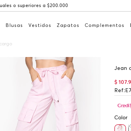
Recibe: 15%OFF suscribiéndote 
s
Blusas
Vestidos
Zapatos
Complementos
 cargo
Jean 
$
107
.
Ref
:
E
Color