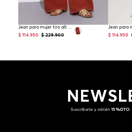
Jean para mujer tiro alto palazo
$
114
.
950
$
229
.
900
$
114
.
950
NEWSL
Suscríbete y obtén
15%DTO
.