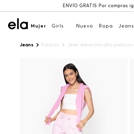
Mujer
Girls
Nuevo
Ropa
Jean
Jeans
Palazzo
Jean dama tiro alto palazzo