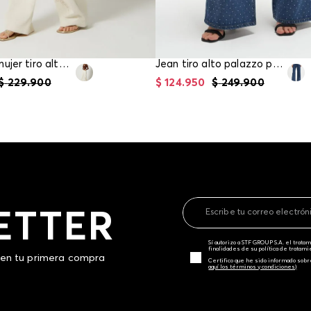
Jean para mujer tiro alto palazzo
Jean tiro alto palazzo para mujer
$
229
.
900
$
124
.
950
$
249
.
900
ETTER
Sí autorizo a STF GROUP S.A. el trat
finalidades de su política de tratam
 en tu primera compra
Certifico que he sido informado sobr
aquí los términos y condiciones)