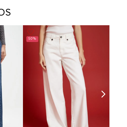
arte con un agente de servicio al cliente quien
cará los pasos a seguir y posteriormente
OS
ará la recogida del producto en la dirección
da.
50%