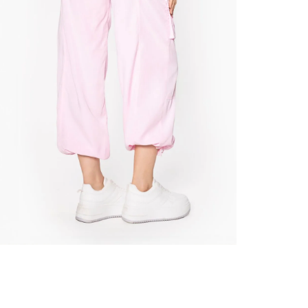
nuestr
Otros: 
En cual
tiendas
factura
luego 
(consul
nuestr
N
(15) dí
Devolu
utiliz
pedido 
embarg
adecua
se vea
transpo
del pr
llegas
product
asumido
Recuer