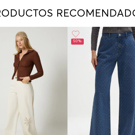
contact
te indi
RODUCTOS RECOMENDAD
program
acorda
50%