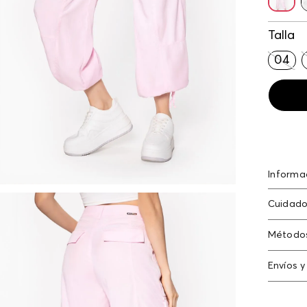
Talla
04
Informa
Rayón 1
Cuidado
Lavar a 
Método
no planc
Tarjeta
Envíos y
Americ
N
Cambi
Tarjeta