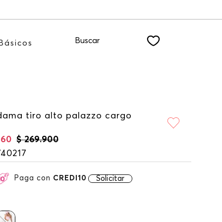
a nuestro NEWSLETTER
Buscar
Básicos
dama tiro alto palazzo cargo
960
$
269
.
900
740217
Paga con
CREDI10
Solicitar