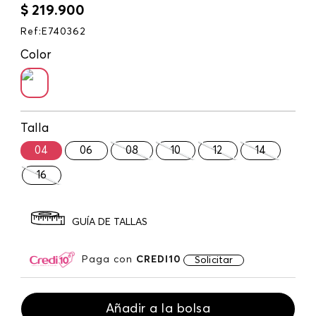
$
219
.
900
Ref
:
E740362
Color
Talla
04
06
08
10
12
14
16
GUÍA DE TALLAS
Paga con
CREDI10
Solicitar
Añadir a la bolsa