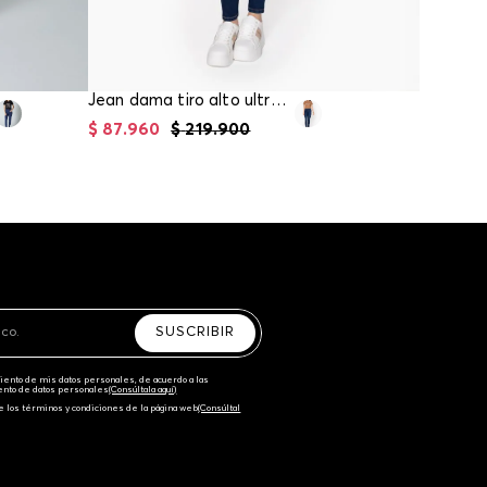
Jean dama tiro alto ultra slim pretina
$
87
.
960
$
219
.
900
$
71
.
96
SUSCRIBIR
amiento de mis datos personales, de acuerdo a las
iento de datos personales‎
(Consúltala aquí)
e los términos y condiciones de la página web‎
(Consúltal