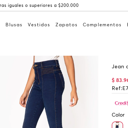
Recibe: 15%OFF suscrib
s
Blusas
Vestidos
Zapatos
Complementos
Jean d
$
83
.
9
Ref
:
E
Color