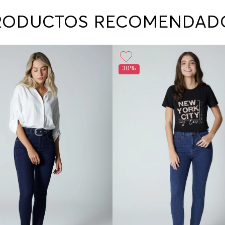
contact
te indi
RODUCTOS RECOMENDAD
program
acorda
30%