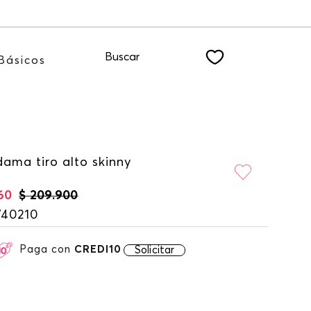
iéndote a nuestro NEWSLETTER
Buscar
Básicos
ama tiro alto skinny
60
$
209
.
900
740210
Paga con
CREDI10
Solicitar