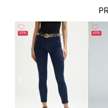
P
50%
60%