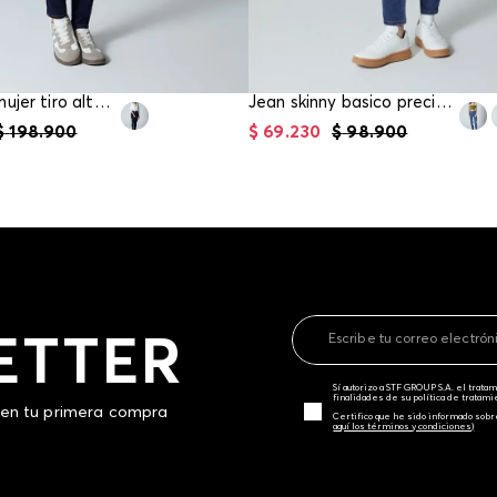
Jean para mujer tiro alto skinny con hebilla
Jean skinny basico precio gancho para mujer
$
198
.
900
$
69
.
230
$
98
.
900
ETTER
Sí autorizo a STF GROUP S.A. el trat
finalidades de su política de tratam
 en tu primera compra
Certifico que he sido informado sobr
aquí los términos y condiciones)