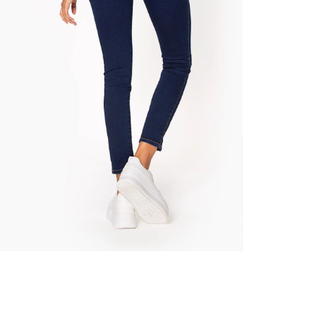
nuestr
Otros: 
En cual
tiendas
factura
N
luego 
(consul
nuestr
(15) dí
Devolu
utiliz
pedido 
embarg
adecua
se vea
transpo
del pr
llegas
product
asumido
Recuer