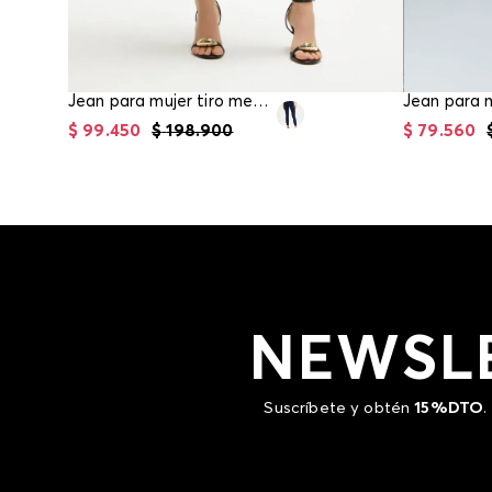
Jean para mujer tiro medio skinny
$
99
.
450
$
198
.
900
$
79
.
560
NEWSL
Suscríbete y obtén
15%DTO
.