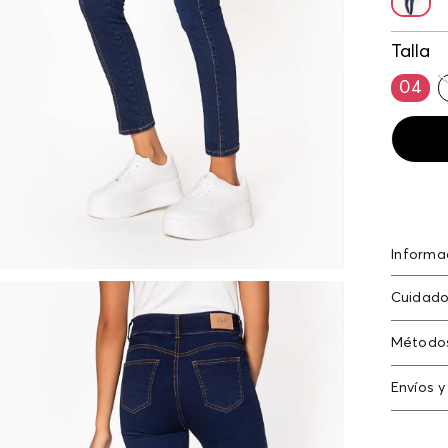
Talla
04
Informa
Algodón
Cuidado
algodón
elastan
Lavar co
Método
oscuros 
Tarjeta
prenda 
Envíos y
Americ
N
Cambi
Tarjeta