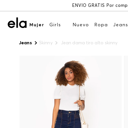
Mujer
Girls
Nuevo
Ropa
Jean
Jeans
Skinny
Jean dama tiro alto skinny