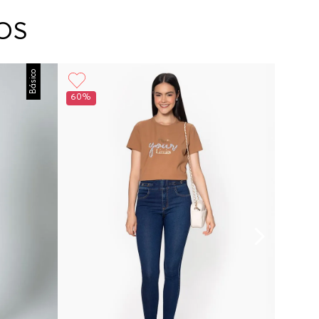
arte con un agente de servicio al cliente quien
cará los pasos a seguir y posteriormente
OS
ará la recogida del producto en la dirección
da.
Básico
60%
60%