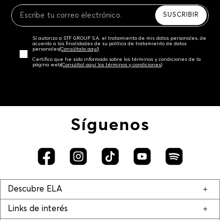
Recuerda que para el trámite del envío deberás
contactarte con un agente de servicio al cliente
SUSCRIBIR
quien te indicará los pasos a seguir y posteriormente
programará la recogida del producto en la dirección
Sí autorizo a STF GROUP S.A. el tratamiento de mis datos personales, de
acordada.
acuerdo a las finalidades de su política de tratamiento de datos
personales‎
(Consúltala aquí)
Certifico que he sido informado sobre los términos y condiciones de la
página web‎
(Consúltal aquí los términos y condiciones)
Síguenos
Descubre ELA
Links de interés