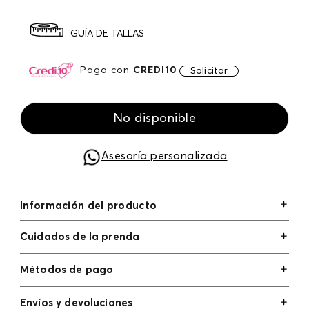
GUÍA DE TALLAS
Paga con
CREDI10
Solicitar
No disponible
Asesoría personalizada
Información del producto
Cuidados de la prenda
Métodos de pago
Tarjetas de crédito: Visa, Dinners, Master Card y
Envíos y devoluciones