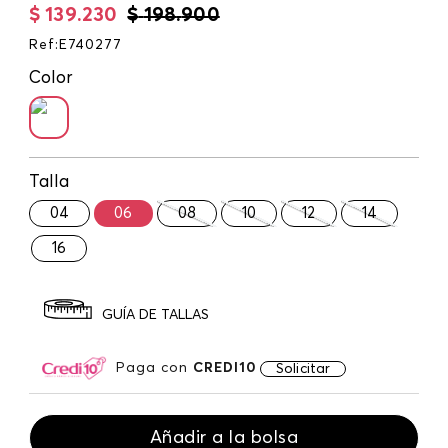
$
139
.
230
$
198
.
900
Ref
:
E740277
Color
Talla
04
06
08
10
12
14
16
GUÍA DE TALLAS
Paga con
CREDI10
Solicitar
Añadir a la bolsa