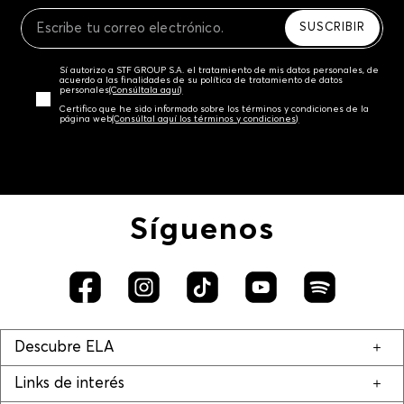
Recuerda que para el trámite del envío deberás
contactarte con un agente de servicio al cliente
SUSCRIBIR
quien te indicará los pasos a seguir y posteriormente
programará la recogida del producto en la dirección
Sí autorizo a STF GROUP S.A. el tratamiento de mis datos personales, de
acordada.
acuerdo a las finalidades de su política de tratamiento de datos
personales‎
(Consúltala aquí)
Certifico que he sido informado sobre los términos y condiciones de la
página web‎
(Consúltal aquí los términos y condiciones)
Síguenos
Descubre ELA
Links de interés