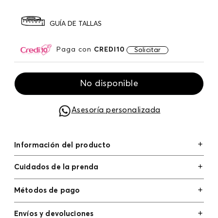
GUÍA DE TALLAS
Paga con
CREDI10
Solicitar
No disponible
Asesoría personalizada
Información del producto
Cuidados de la prenda
Métodos de pago
Tarjetas de crédito: Visa, Dinners, Master Card y
Envíos y devoluciones