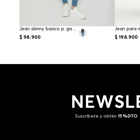
Jean skinny basico p. gancho para mujer
$
98
.
900
$
198
.
900
NEWSL
Suscríbete y obtén
15%DTO
.