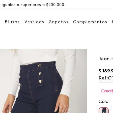
Recibe: 15%OFF suscribién
s
Blusas
Vestidos
Zapatos
Complementos
Jean t
$
189
.
Ref
:
O
Color