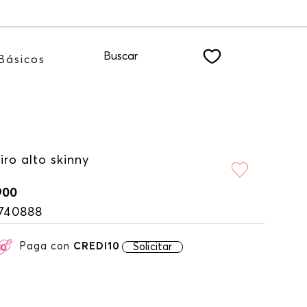
dote a nuestro NEWSLETTER
Buscar
Básicos
iro alto skinny
900
740888
Paga con
CREDI10
Solicitar