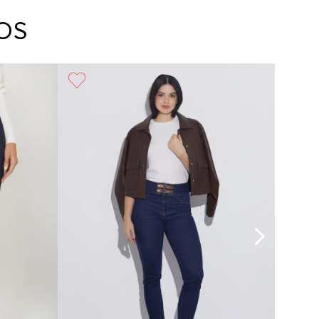
arte con un agente de servicio al cliente quien
cará los pasos a seguir y posteriormente
OS
ará la recogida del producto en la dirección
da.