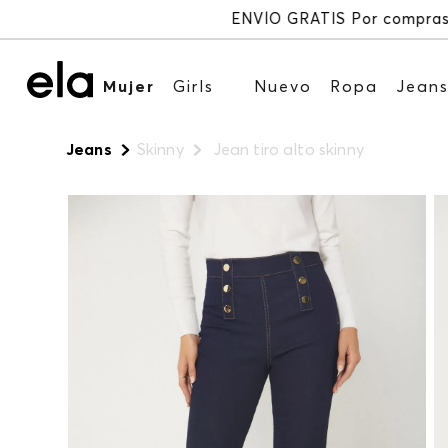
Mujer
Girls
Nuevo
Ropa
Jean
Jeans
Skinny
Jean tiro alto skinny