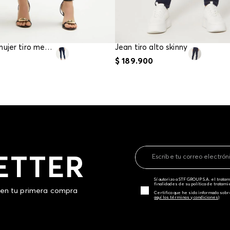
Jean para mujer tiro medio skinny
Jean tiro alto skinny
$
189
.
900
ETTER
Sí autorizo a STF GROUP S.A. el trat
finalidades de su política de tratam
 en tu primera compra
Certifico que he sido informado sobr
aquí los términos y condiciones)