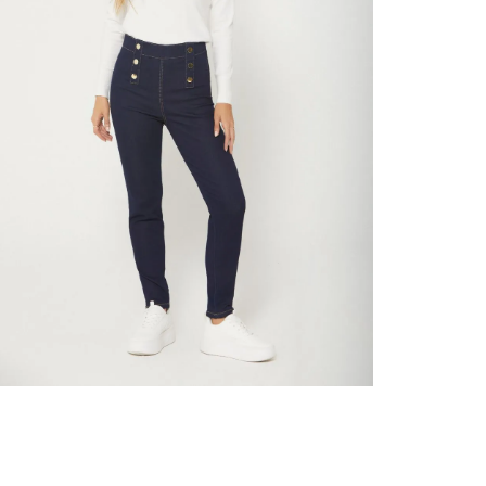
nuestr
Otros: 
En cual
tiendas
factura
N
luego 
(consul
nuestr
(15) dí
Devolu
utiliz
pedido 
embarg
adecua
se vea
transpo
del pr
llegas
product
asumido
Recuer