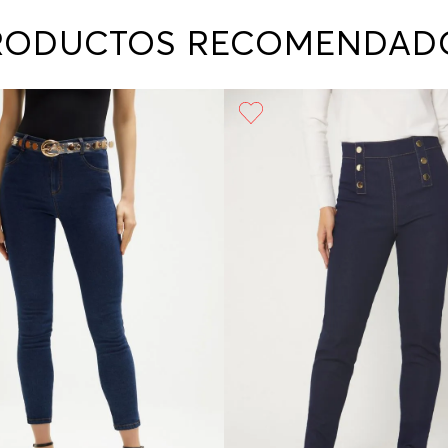
contact
te indi
RODUCTOS RECOMENDAD
program
acorda