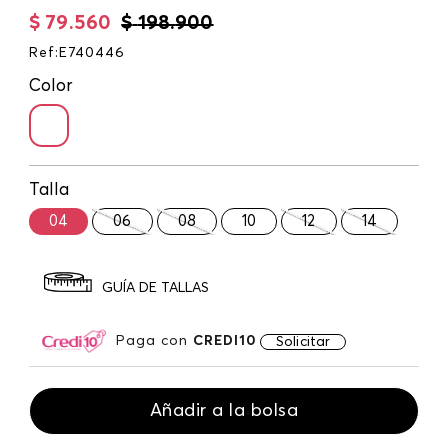
$
79
.
560
$
198
.
900
Ref
:
E740446
Color
Talla
04
06
08
10
12
14
GUÍA DE TALLAS
Paga con
CREDI10
Solicitar
Añadir a la bolsa