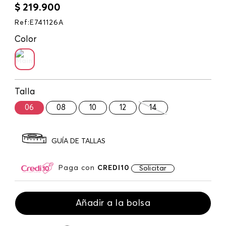
$
219
.
900
Ref
:
E741126A
Color
Talla
06
08
10
12
14
GUÍA DE TALLAS
Paga con
CREDI10
Solicitar
Añadir a la bolsa