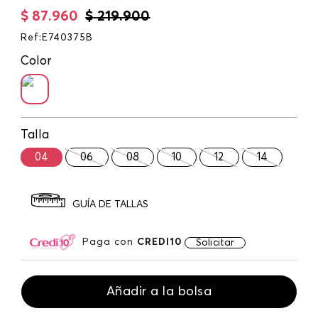
$
87
.
960
$
219
.
900
Ref
:
E740375B
Color
Talla
04
06
08
10
12
14
GUÍA DE TALLAS
Paga con
CREDI10
Solicitar
Añadir a la bolsa