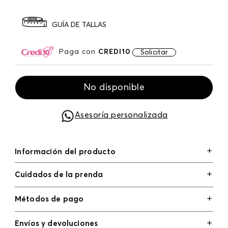
GUÍA DE TALLAS
Paga con
CREDI10
Solicitar
No disponible
Asesoría personalizada
Información del producto
Cuidados de la prenda
Métodos de pago
Tarjetas de crédito: Visa, Dinners, Master Card y
Envíos y devoluciones