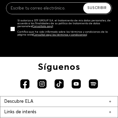
Recuerda que para el trámite del envío deberás
contactarte con un agente de servicio al cliente
SUSCRIBIR
quien te indicará los pasos a seguir y posteriormente
programará la recogida del producto en la dirección
Sí autorizo a STF GROUP S.A. el tratamiento de mis datos personales, de
acordada.
acuerdo a las finalidades de su política de tratamiento de datos
personales‎
(Consúltala aquí)
Certifico que he sido informado sobre los términos y condiciones de la
página web‎
(Consúltal aquí los términos y condiciones)
Síguenos
Descubre ELA
Links de interés