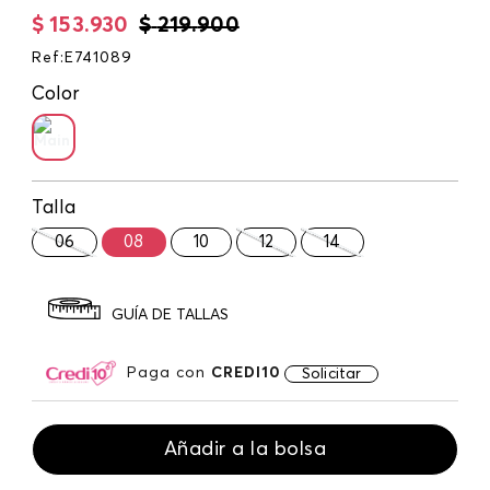
$
153
.
930
$
219
.
900
Ref
:
E741089
Color
Talla
06
08
10
12
14
GUÍA DE TALLAS
Paga con
CREDI10
Solicitar
Añadir a la bolsa