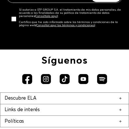
Sí autorizo a STF GROUP S.A. el tratamiento de mis datos personales, de
acuerdo a las finalidades de su política de tratamiento de datos
personales‎
(Consúltala aquí)
Certifico que he sido informado sobre los términos y condiciones de la
página web‎
(Consúltal aquí los términos y condiciones)
Síguenos
Descubre ELA
Links de interés
Políticas