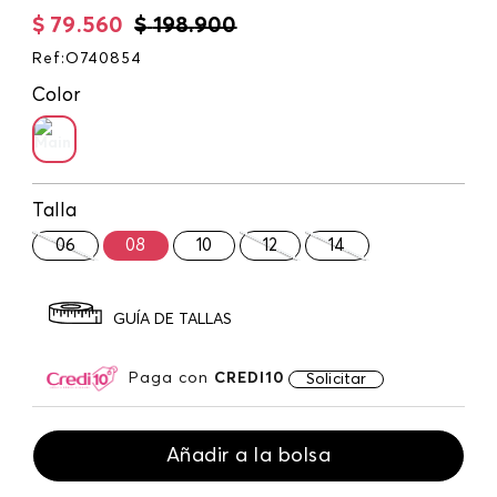
$
79
.
560
$
198
.
900
Ref
:
O740854
Color
Talla
06
08
10
12
14
GUÍA DE TALLAS
Paga con
CREDI10
Solicitar
Añadir a la bolsa