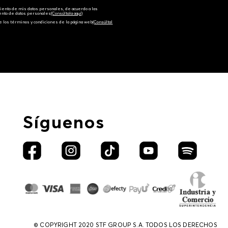
amiento de mis datos personales, de acuerdo a las
iento de datos personales‎
(Consúltala aquí)
e los términos y condiciones de la página web‎
(Consúltal
Síguenos
© COPYRIGHT 2020 STF GROUP S.A. TODOS LOS DERECHOS