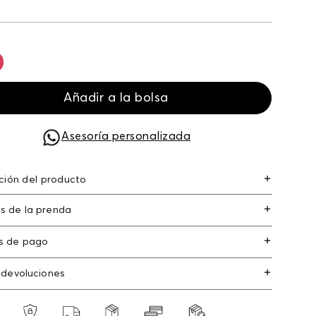
Añadir a la bolsa
Asesoría personalizada
ción del producto
uales de comedor para recipientes
s de la prenda
s de pago
s de crédito: Visa, Dinners, Master Card y
 devoluciones
an Express.
os
: Si deseas hacer el cambio de alguno de
s débito: Maestro, Electron.