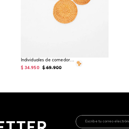
contact
te indi
program
acorda
Individuales de comedor para recipientes
$
34
.
950
$
69
.
900
ETTER