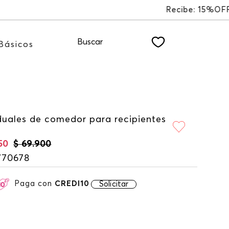
dote a nuestro NEWSLETTER
Buscar
Básicos
iduales de comedor para recipientes
50
$
69
.
900
770678
Paga con
CREDI10
Solicitar