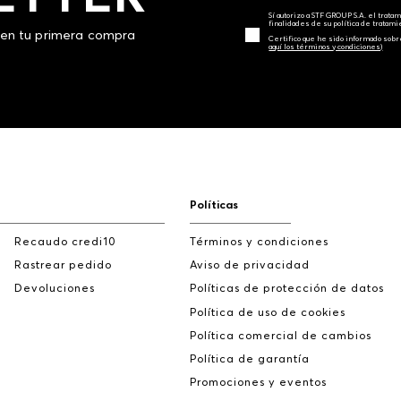
Sí autorizo a STF GROUP S.A. el trat
finalidades de su política de tratam
 en tu primera compra
Certifico que he sido informado sobr
aquí los términos y condiciones)
Políticas
Recaudo credi10
Términos y condiciones
Rastrear pedido
Aviso de privacidad
Devoluciones
Políticas de protección de datos
Política de uso de cookies
Política comercial de cambios
Política de garantía
Promociones y eventos