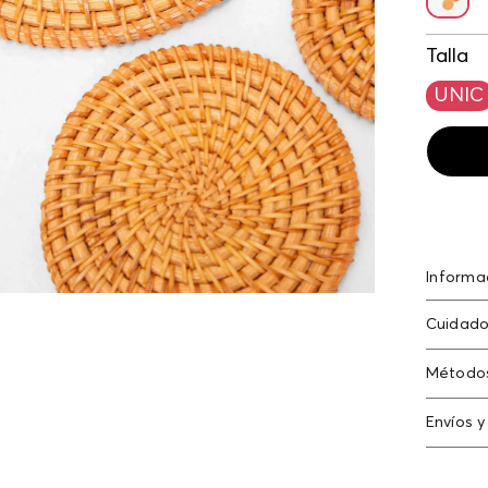
Talla
UNIC
Informa
Individ
Cuidado
Método
Tarjeta
Envíos y
Americ
Cambi
Tarjeta