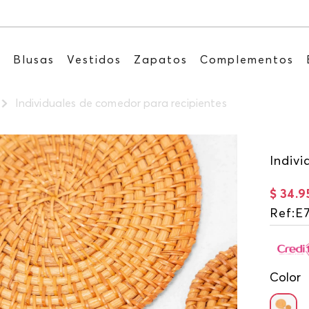
Recibe: 15%OFF suscribién
s
Blusas
Vestidos
Zapatos
Complementos
Individuales de comedor para recipientes
Indiv
$
34
.
9
Ref
:
E
Color