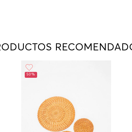
nuestr
Otros: 
En cual
tiendas
factura
luego 
(consul
nuestr
RODUCTOS RECOMENDAD
(15) dí
Devolu
utiliz
pedido 
embarg
50%
adecua
se vea
transpo
del pr
llegas
product
asumido
Recuer