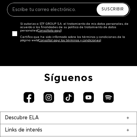
Recuerda que para el trámite del envío deberás
contactarte con un agente de servicio al cliente
SUSCRIBIR
quien te indicará los pasos a seguir y posteriormente
programará la recogida del producto en la dirección
Sí autorizo a STF GROUP S.A. el tratamiento de mis datos personales, de
acordada.
acuerdo a las finalidades de su política de tratamiento de datos
personales‎
(Consúltala aquí)
Certifico que he sido informado sobre los términos y condiciones de la
página web‎
(Consúltal aquí los términos y condiciones)
Síguenos
Descubre ELA
Links de interés