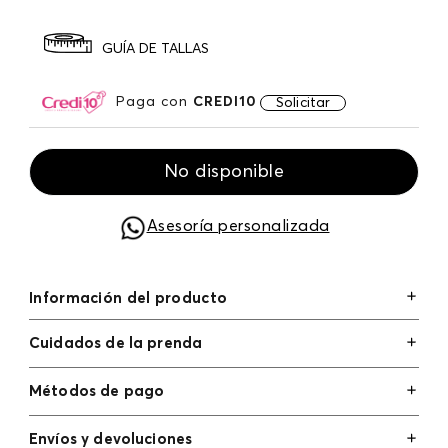
GUÍA DE TALLAS
Paga con
CREDI10
Solicitar
No disponible
Asesoría personalizada
Información del producto
Cuidados de la prenda
Métodos de pago
Tarjetas de crédito: Visa, Dinners, Master Card y
Envíos y devoluciones