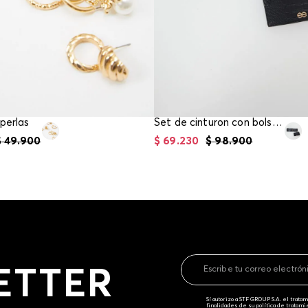
perlas
Set de cinturon con bolso tipo sobre
$
49
.
900
$
69
.
230
$
98
.
900
ETTER
Sí autorizo a STF GROUP S.A. el trat
finalidades de su política de tratam