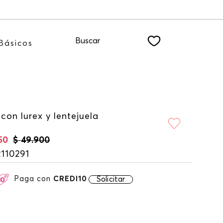
tro NEWSLETTER
Buscar
Básicos
con lurex y lentejuela
50
$
49
.
900
110291
Paga con
CREDI10
Solicitar