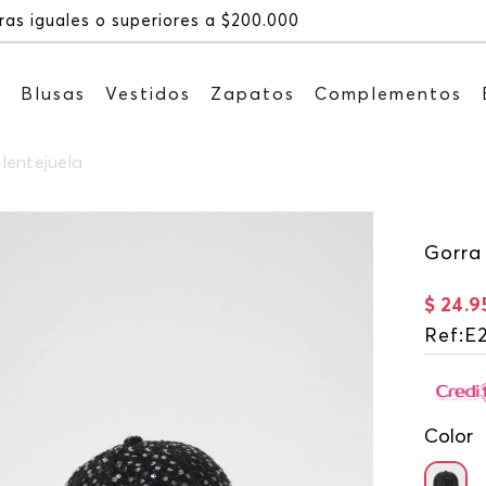
Recibe: 15%OFF suscribiéndote a nues
s
Blusas
Vestidos
Zapatos
Complementos
 lentejuela
Gorra 
$
24
.
9
Ref
:
E2
Color