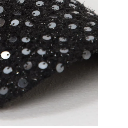
contact
te indi
program
acorda