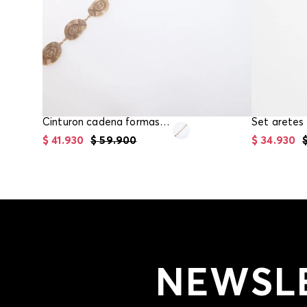
Cinturon cadena formas irregulares
Set aretes 
$
41
.
930
$
59
.
900
$
34
.
930
NEWSL