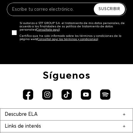
Recuerda que para el trámite del envío deberás
contactarte con un agente de servicio al cliente
SUSCRIBIR
quien te indicará los pasos a seguir y posteriormente
programará la recogida del producto en la dirección
Sí autorizo a STF GROUP S.A. el tratamiento de mis datos personales, de
acordada.
acuerdo a las finalidades de su política de tratamiento de datos
personales‎
(Consúltala aquí)
Certifico que he sido informado sobre los términos y condiciones de la
página web‎
(Consúltal aquí los términos y condiciones)
Síguenos
Descubre ELA
Links de interés