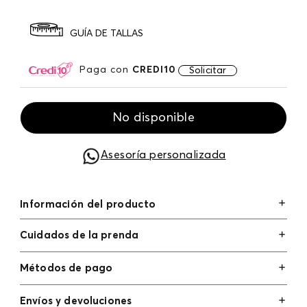
GUÍA DE TALLAS
Paga con
CREDI10
Solicitar
No disponible
Asesoría personalizada
Información del producto
Cuidados de la prenda
Métodos de pago
Tarjetas de crédito: Visa, Dinners, Master Card y
Envíos y devoluciones