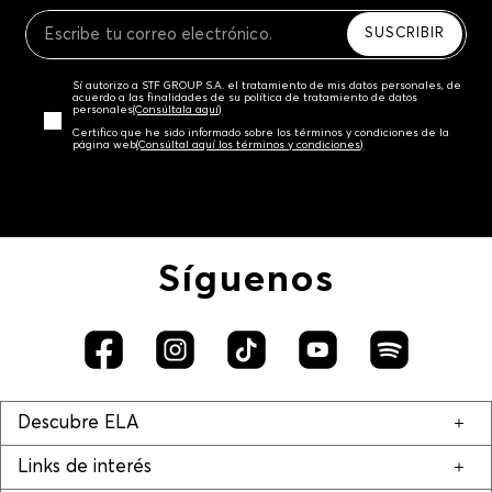
Recuerda que para el trámite del envío deberás
contactarte con un agente de servicio al cliente
SUSCRIBIR
quien te indicará los pasos a seguir y posteriormente
programará la recogida del producto en la dirección
Sí autorizo a STF GROUP S.A. el tratamiento de mis datos personales, de
acordada.
acuerdo a las finalidades de su política de tratamiento de datos
personales‎
(Consúltala aquí)
Certifico que he sido informado sobre los términos y condiciones de la
página web‎
(Consúltal aquí los términos y condiciones)
Síguenos
Descubre ELA
Links de interés