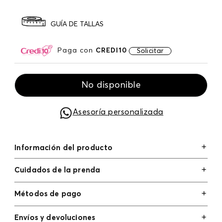
GUÍA DE TALLAS
Paga con
CREDI10
Solicitar
No disponible
Asesoría personalizada
Información del producto
Cuidados de la prenda
Métodos de pago
Tarjetas de crédito: Visa, Dinners, Master Card y
Envíos y devoluciones