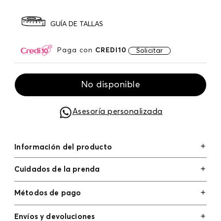
GUÍA DE TALLAS
Paga con
CREDI10
Solicitar
No disponible
Asesoría personalizada
Información del producto
Cuidados de la prenda
Métodos de pago
Tarjetas de crédito: Visa, Dinners, Master Card y
Envíos y devoluciones