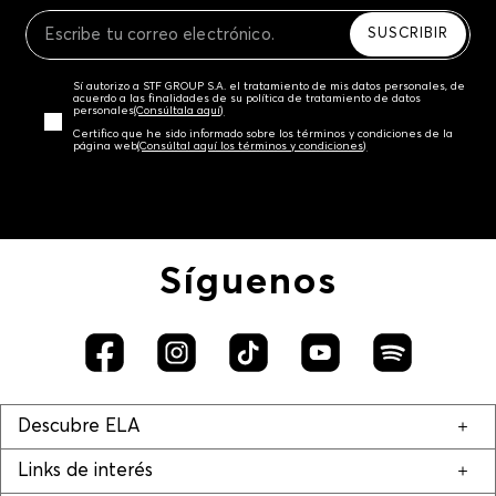
Recuerda que para el trámite del envío deberás
contactarte con un agente de servicio al cliente
SUSCRIBIR
quien te indicará los pasos a seguir y posteriormente
programará la recogida del producto en la dirección
Sí autorizo a STF GROUP S.A. el tratamiento de mis datos personales, de
acordada.
acuerdo a las finalidades de su política de tratamiento de datos
personales‎
(Consúltala aquí)
Certifico que he sido informado sobre los términos y condiciones de la
página web‎
(Consúltal aquí los términos y condiciones)
Síguenos
Descubre ELA
Links de interés