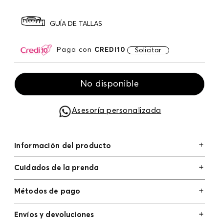
GUÍA DE TALLAS
Paga con
CREDI10
Solicitar
No disponible
Asesoría personalizada
Información del producto
Cuidados de la prenda
Métodos de pago
Tarjetas de crédito: Visa, Dinners, Master Card y
Envíos y devoluciones