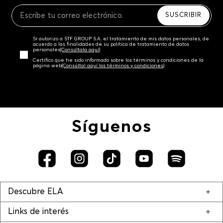
Recuerda que para el trámite del envío deberás
contactarte con un agente de servicio al cliente
SUSCRIBIR
quien te indicará los pasos a seguir y posteriormente
programará la recogida del producto en la dirección
Sí autorizo a STF GROUP S.A. el tratamiento de mis datos personales, de
acordada.
acuerdo a las finalidades de su política de tratamiento de datos
personales‎
(Consúltala aquí)
Certifico que he sido informado sobre los términos y condiciones de la
página web‎
(Consúltal aquí los términos y condiciones)
Síguenos
Descubre ELA
Links de interés