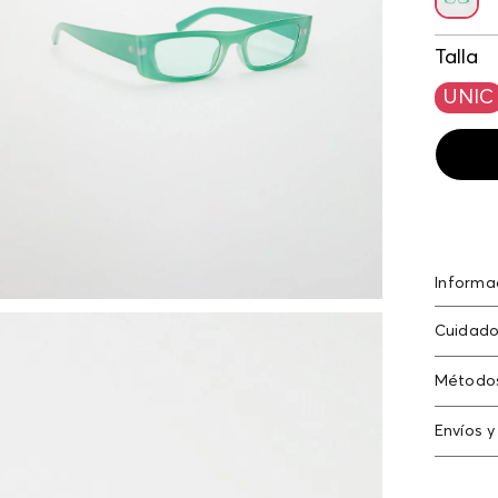
Talla
UNIC
Informa
Gafas m
Cuidado
Método
Tarjeta
Envíos y
Americ
Cambi
Tarjeta