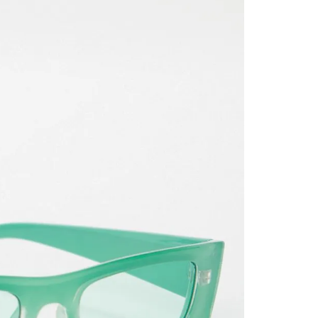
nuestr
Otros: 
En cual
tiendas
factura
luego 
(consul
nuestr
(15) dí
Devolu
utiliz
pedido 
embarg
adecua
se vea
transpo
del pr
llegas
product
asumido
Recuer