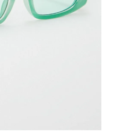
contact
te indi
program
acorda