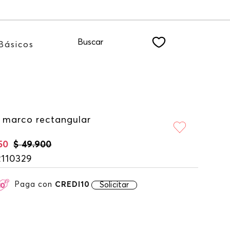
 nuestro NEWSLETTER
Buscar
Básicos
 marco rectangular
50
$
49
.
900
2110329
Paga con
CREDI10
Solicitar