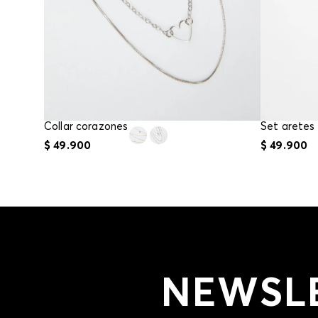
Collar corazones
Set aretes 
$
49
.
900
$
49
.
900
NEWSL