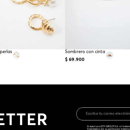
perlas
Sombrero con cinta
$
69
.
900
ETTER
Sí autorizo a STF GROUP S.A. el trat
finalidades de su política de tratam