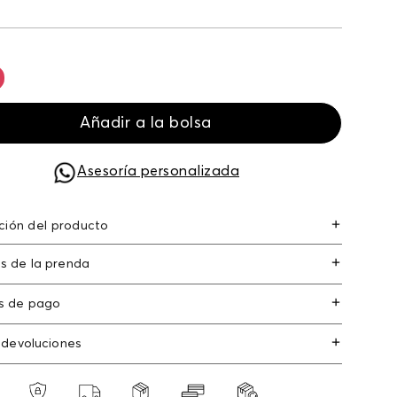
Añadir a la bolsa
Asesoría personalizada
ción del producto
arco rectangular gafas marco rectangular
s de la prenda
s de pago
s de crédito: Visa, Dinners, Master Card y
 devoluciones
an Express.
os
: Si deseas hacer el cambio de alguno de
s débito: Maestro, Electron.