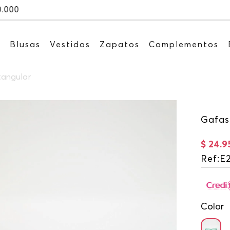
Recibe: 15%OFF suscribiéndote a
s
Blusas
Vestidos
Zapatos
Complementos
tangular
Gafas
$
24
.
9
Ref
:
E
Color