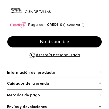
GUÍA DE TALLAS
Paga con
CREDI10
Solicitar
No disponible
Asesoría personalizada
Información del producto
Cuidados de la prenda
Métodos de pago
Tarjetas de crédito: Visa, Dinners, Master Card y
Envíos y devoluciones