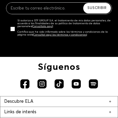
Recuerda que para el trámite del envío deberás
contactarte con un agente de servicio al cliente
SUSCRIBIR
quien te indicará los pasos a seguir y posteriormente
programará la recogida del producto en la dirección
Sí autorizo a STF GROUP S.A. el tratamiento de mis datos personales, de
acordada.
acuerdo a las finalidades de su política de tratamiento de datos
personales‎
(Consúltala aquí)
Certifico que he sido informado sobre los términos y condiciones de la
página web‎
(Consúltal aquí los términos y condiciones)
Síguenos
Descubre ELA
Links de interés