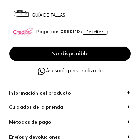
GUÍA DE TALLAS
Paga con
CREDI10
Solicitar
No disponible
Asesoría personalizada
Información del producto
Cuidados de la prenda
Métodos de pago
Tarjetas de crédito: Visa, Dinners, Master Card y
Envíos y devoluciones