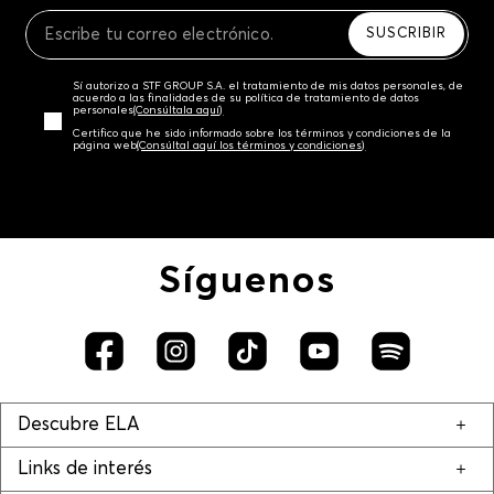
Recuerda que para el trámite del envío deberás
contactarte con un agente de servicio al cliente
SUSCRIBIR
quien te indicará los pasos a seguir y posteriormente
programará la recogida del producto en la dirección
Sí autorizo a STF GROUP S.A. el tratamiento de mis datos personales, de
acordada.
acuerdo a las finalidades de su política de tratamiento de datos
personales‎
(Consúltala aquí)
Certifico que he sido informado sobre los términos y condiciones de la
página web‎
(Consúltal aquí los términos y condiciones)
Síguenos
Descubre ELA
Links de interés