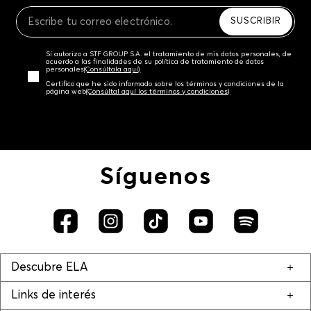
Recuerda que para el trámite del envío deberás
contactarte con un agente de servicio al cliente
SUSCRIBIR
quien te indicará los pasos a seguir y posteriormente
programará la recogida del producto en la dirección
Sí autorizo a STF GROUP S.A. el tratamiento de mis datos personales, de
acordada.
acuerdo a las finalidades de su política de tratamiento de datos
personales‎
(Consúltala aquí)
Certifico que he sido informado sobre los términos y condiciones de la
página web‎
(Consúltal aquí los términos y condiciones)
Síguenos
Descubre ELA
Links de interés