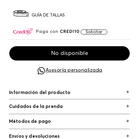
GUÍA DE TALLAS
Paga con
CREDI10
Solicitar
No disponible
Asesoría personalizada
Información del producto
Cuidados de la prenda
Métodos de pago
Tarjetas de crédito: Visa, Dinners, Master Card y
Envíos y devoluciones