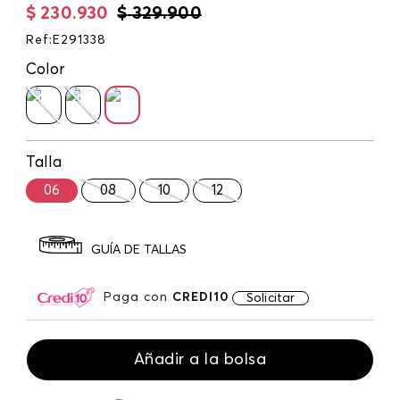
$
230
.
930
$
329
.
900
Ref
:
E291338
Color
Talla
06
08
10
12
GUÍA DE TALLAS
Paga con
CREDI10
Solicitar
Añadir a la bolsa