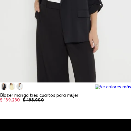
Blazer manga tres cuartos para mujer
$
139
.
230
$
198
.
900