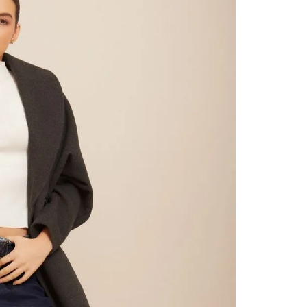
contact
te indi
program
acorda