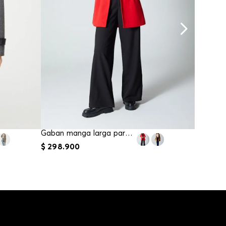
Gaban manga larga para mujer
$
298
.
900
$
279
.
9