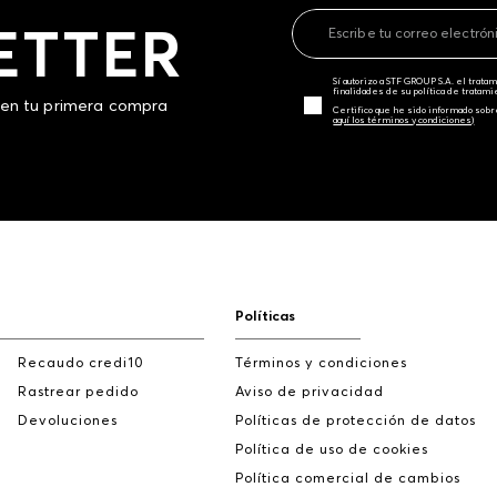
ETTER
Sí autorizo a STF GROUP S.A. el trat
finalidades de su política de tratam
 en tu primera compra
Certifico que he sido informado sobr
aquí los términos y condiciones)
Políticas
Recaudo credi10
Términos y condiciones
Rastrear pedido
Aviso de privacidad
Devoluciones
Políticas de protección de datos
Política de uso de cookies
Política comercial de cambios