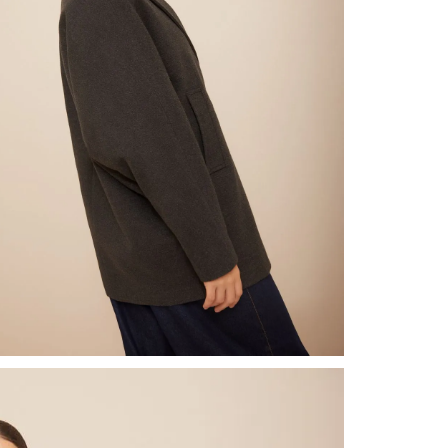
nuestr
Otros: 
En cual
tiendas
factura
luego 
(consul
nuestr
(15) dí
Devolu
N
utiliz
pedido 
embarg
adecua
se vea
transpo
del pr
llegas
product
asumido
Recuer