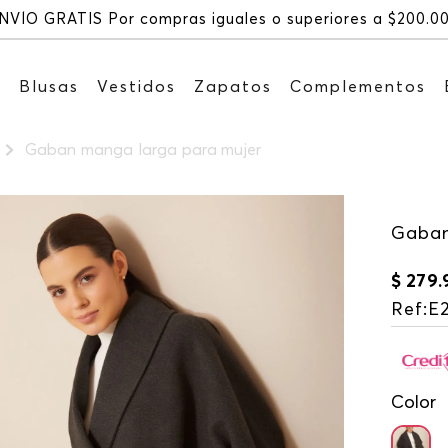
NVÍO GRATIS Por compras iguales o superiores a $200.0
s
Blusas
Vestidos
Zapatos
Complementos
Gaban manga larga para mujer
Gaban
$
279
.
Ref
:
E
Color