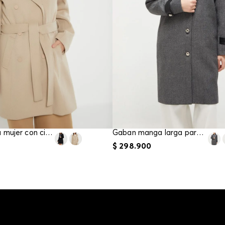
Gaban para mujer con cinturon
Gaban manga larga para mujer
$
298
.
900