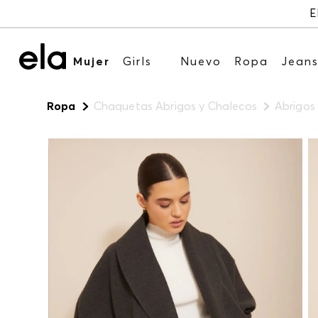
E
Mujer
Girls
Nuevo
Ropa
Jean
Ropa
Chaquetas Abrigos y Chalecos
Abrigos