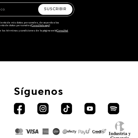
SUSCRIBIR
amiento de mis datos personales, de acuerdo a las
iento de datos personales‎
(Consúltala aquí)
e los términos y condiciones de la página web‎
(Consúltal
Síguenos