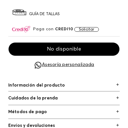
GUÍA DE TALLAS
Paga con
CREDI10
Solicitar
No disponible
Asesoría personalizada
Información del producto
Cuidados de la prenda
Métodos de pago
Tarjetas de crédito: Visa, Dinners, Master Card y
Envíos y devoluciones