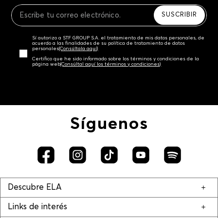
Recuerda que para el trámite del envío deberás
contactarte con un agente de servicio al cliente
SUSCRIBIR
quien te indicará los pasos a seguir y posteriormente
programará la recogida del producto en la dirección
Sí autorizo a STF GROUP S.A. el tratamiento de mis datos personales, de
acordada.
acuerdo a las finalidades de su política de tratamiento de datos
personales‎
(Consúltala aquí)
Certifico que he sido informado sobre los términos y condiciones de la
página web‎
(Consúltal aquí los términos y condiciones)
Síguenos
Descubre ELA
Links de interés