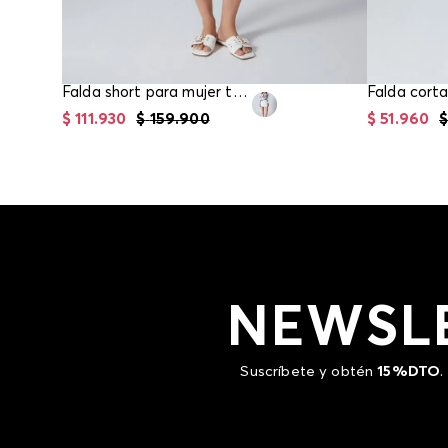
Falda short para mujer tiro medio
Falda corta
$
111
.
930
$
159
.
900
$
51
.
960
NEWSL
Suscríbete y obtén
15%DTO
.