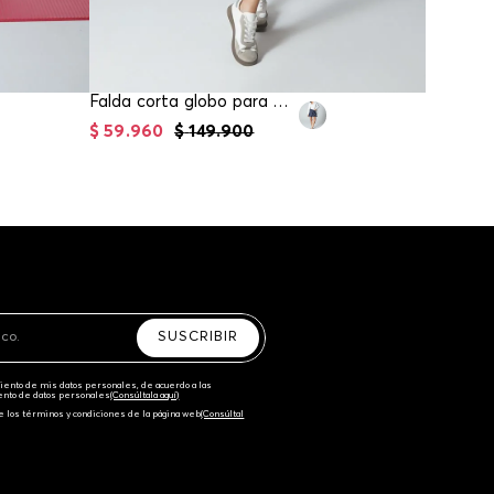
Falda corta globo para mujer
$
59
.
960
$
149
.
900
$
59
.
95
SUSCRIBIR
amiento de mis datos personales, de acuerdo a las
iento de datos personales‎
(Consúltala aquí)
e los términos y condiciones de la página web‎
(Consúltal