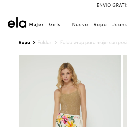
Mujer
Girls
Nuevo
Ropa
Jean
Ropa
Faldas
Falda wrap para mujer con pos