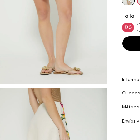
Talla
06
Informa
Falda w
Cuidado
45% 55.
Lavado p
Método
la fricci
Tarjeta
Envíos y
Americ
Cambi
Tarjeta