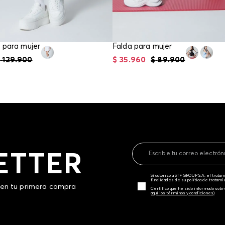
 para mujer
Falda para mujer
$
129
.
900
$
35
.
960
$
89
.
900
ETTER
Sí autorizo a STF GROUP S.A. el trat
finalidades de su política de tratam
 en tu primera compra
Certifico que he sido informado sobr
aquí los términos y condiciones)