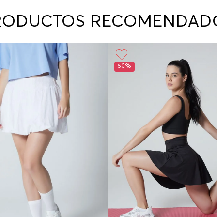
contact
te indi
RODUCTOS RECOMENDAD
program
acorda
60%