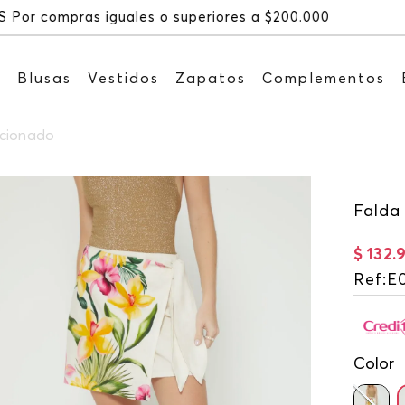
Recibe: 15%OFF suscr
s
Blusas
Vestidos
Zapatos
Complementos
icionado
Falda
$
132
.
Ref
:
E
Color