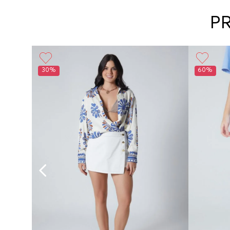
P
Girl
30%
60%