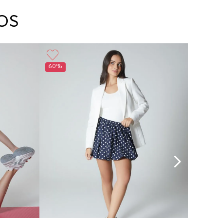
arte con un agente de servicio al cliente quien
cará los pasos a seguir y posteriormente
OS
ará la recogida del producto en la dirección
da.
60%
50%