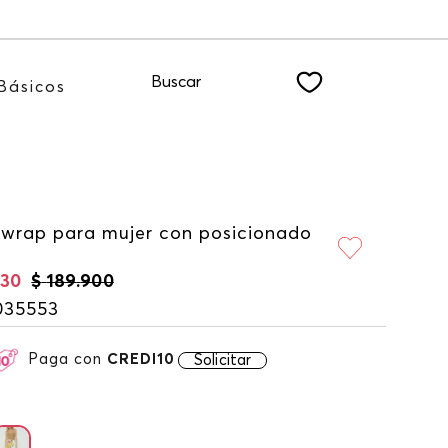
ibiéndote a nuestro NEWSLETTER
Buscar
Básicos
 wrap para mujer con posicionado
930
$
189
.
900
035553
Paga con
CREDI10
Solicitar