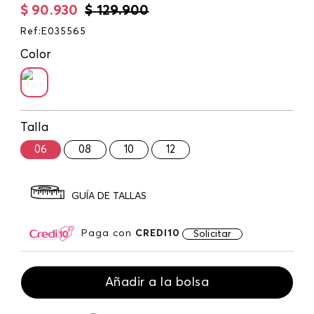
$
90
.
930
$
129
.
900
Ref
:
E035565
Color
Talla
06
08
10
12
GUÍA DE TALLAS
Paga con
CREDI10
Solicitar
Añadir a la bolsa