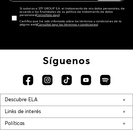
Sí autorizo a STF GROUP S.A. el tratamiento de mis datos personales, de
acuerdo a las finalidades de su política de tratamiento de datos
personales‎
(Consúltala aquí)
Certifico que he sido informado sobre los términos y condiciones de la
página web‎
(Consúltal aquí los términos y condiciones)
Síguenos
Descubre ELA
Links de interés
Políticas