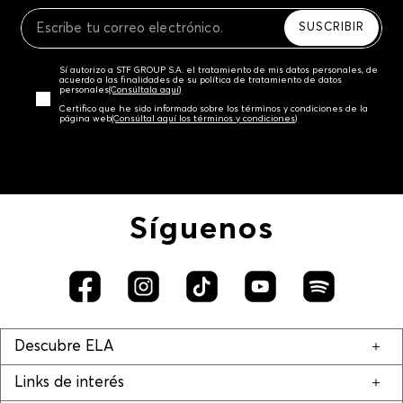
Recuerda que para el trámite del envío deberás
contactarte con un agente de servicio al cliente
SUSCRIBIR
quien te indicará los pasos a seguir y posteriormente
programará la recogida del producto en la dirección
Sí autorizo a STF GROUP S.A. el tratamiento de mis datos personales, de
acordada.
acuerdo a las finalidades de su política de tratamiento de datos
personales‎
(Consúltala aquí)
Certifico que he sido informado sobre los términos y condiciones de la
página web‎
(Consúltal aquí los términos y condiciones)
Síguenos
Descubre ELA
Links de interés