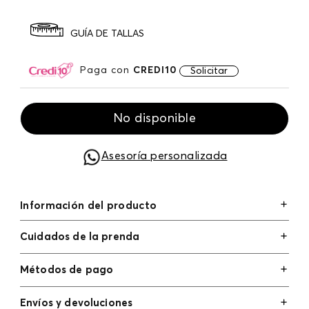
GUÍA DE TALLAS
Paga con
CREDI10
Solicitar
No disponible
Asesoría personalizada
Información del producto
Cuidados de la prenda
Métodos de pago
Tarjetas de crédito: Visa, Dinners, Master Card y
Envíos y devoluciones