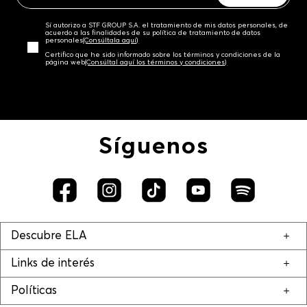
Sí autorizo a STF GROUP S.A. el tratamiento de mis datos personales, de
acuerdo a las finalidades de su política de tratamiento de datos
personales‎
(Consúltala aquí)
Certifico que he sido informado sobre los términos y condiciones de la
página web‎
(Consúltal aquí los términos y condiciones)
Síguenos
Descubre ELA
Links de interés
Políticas